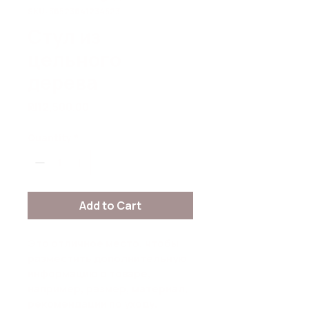
SKU: 36523641234523
Стул из
цельного
дерева
Price
₪12,500.00
Quantity
*
Add to Cart
Это отличное место, чтобы 
разместить дополнительную 
информацию о товаре, 
например, размер, материал, 
рекомендации по уходу.